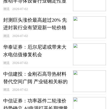
推动半导体设备行业确定性显
著提升
潮流
2026-07-02
封测巨头涨价最高超过20% 先
进封装行业有望迎新一轮价格
上涨
潮流
2026-07-02
华泰证券：厄尔尼诺或带来大
水电估值修复机会
潮流
2026-07-02
中信建投：金刚石高导热材料
替代空间广阔 产业链相关标的
具备长期投资价值
潮流
2026-07-02
中信证券：功率器件二轮涨价
趋势确立 AI电源打开长期增量