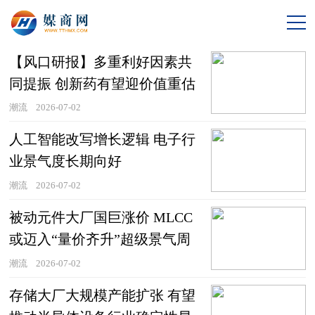
【风口研报】多重利好因素共
同提振 创新药有望迎价值重估
窗口期
潮流
2026-07-02
人工智能改写增长逻辑 电子行
业景气度长期向好
潮流
2026-07-02
被动元件大厂国巨涨价 MLCC
或迈入“量价齐升”超级景气周
期
潮流
2026-07-02
存储大厂大规模产能扩张 有望