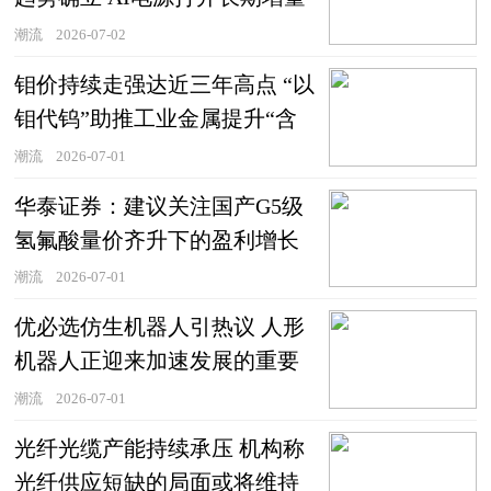
空间
潮流
2026-07-02
钼价持续走强达近三年高点 “以
钼代钨”助推工业金属提升“含
科量”
潮流
2026-07-01
华泰证券：建议关注国产G5级
氢氟酸量价齐升下的盈利增长
机遇
潮流
2026-07-01
优必选仿生机器人引热议 人形
机器人正迎来加速发展的重要
节点
潮流
2026-07-01
光纤光缆产能持续承压 机构称
光纤供应短缺的局面或将维持